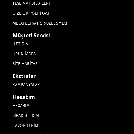
TESLIMAT BILGILERI
GIZLILIK POLITIKASI
MESAFELI SATIŞ SÖZLEŞMESI
Müşteri Servisi
İLETIŞIM
ÜRÜN İADESI
SITE HARITASI
Ekstralar
KAMPANYALAR
Hesabım
HESABIM
SIPARIŞLERIM
FAVORILERIM