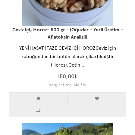
Ceviz İçi, Horoz- 500 gr - (Oğuzlar - Yerli Üretim -
Aflatoksin Analizli)
YENİ HASAT !TAZE CEVİZ İÇİ HOROZCeviz için
kabuğundan bir bütün olarak çıkartılmıştır
(Horoz).Çetin ..
150,00₺
Vergiler Hariç: 148,51₺